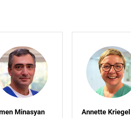
men Minasyan
Annette Kriegel
rarzt
OP-Management