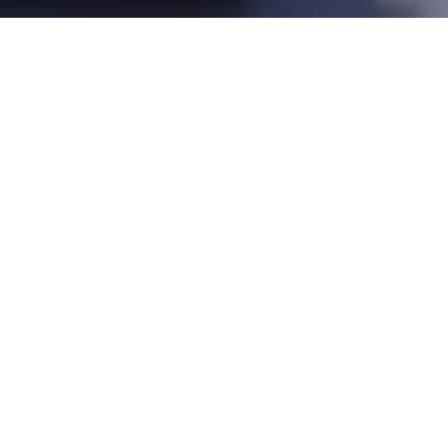
Kontakt
Anfahrt
Team
Auf eine Diagnose lange zu warten, ist oft eine
seelische Belastung. Daher legen wir neben hoher
Qualität auch großen Wert auf schnelle Befunde: Die
Ergebnisse Ihrer Untersuchung übermitteln wir