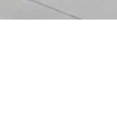
Die Abteilung ist sowohl für die Kommunikation als
auch für die christliche Identität der KHWE
zuständig. Die
Unternehmenskultur
,
Christlichkeit
und
Spiritualität
sind zentrale Bausteine eines
konfessionellen Unternehmens. Die Kommunikation
ist das kulturprägende Element.
weitere Infos
In der KHWE, dem größten Gesundheitsdienstleister